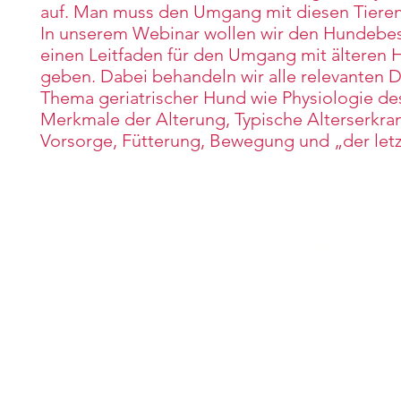
auf. Man muss den Umgang mit diesen Tiere
In unserem Webinar wollen wir den Hundebes
einen Leitfaden für den Umgang mit älteren
geben. Dabei behandeln wir alle relevanten D
Thema geriatrischer Hund wie Physiologie des
Merkmale der Alterung, Typische Alterserkr
Vorsorge, Fütterung, Bewegung und „der let
Impress
um
©2023 v