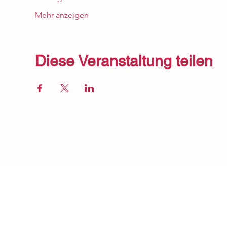
Mehr anzeigen
Diese Veranstaltung teilen
Impress
um
©2023 v