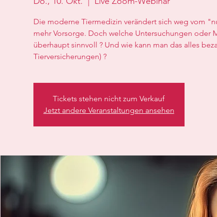
Do., 10. Okt.
  |  
Live Zoom-Webinar
Die moderne Tiermedizin verändert sich weg vom "n
mehr Vorsorge. Doch welche Untersuchungen oder 
überhaupt sinnvoll ? Und wie kann man das alles be
Tierversicherungen) ?
Tickets stehen nicht zum Verkauf
Jetzt andere Veranstaltungen ansehen